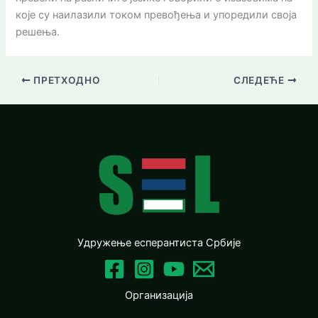
које су наилазили током превођења и упоредили своја
решења.
ПРЕТХОДНО
СЛЕДЕЋЕ
Удружење eсперантиста Србије
Oрганизација