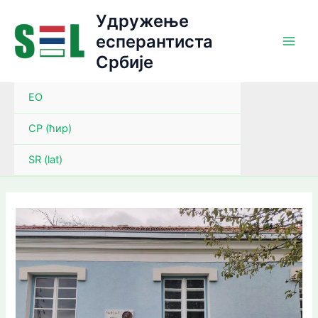
Пређи
Удружење
на
eсперантиста
садржај
Србије
EO
СР (ћир)
SR (lat)