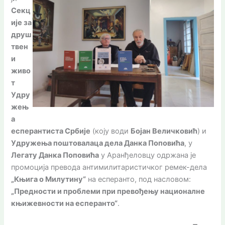
Секц
ије за
друш
твен
и
живо
т
Удру
жењ
а
есперантиста Србије
(коју води
Бојан Величковић
) и
Удружења поштовалаца дела Данка Поповића
, у
Легату Данка Поповића
у Аранђеловцу одржана је
промоција превода антимилитаристичког ремек-дела
„Књига о Милутину“
на есперанто, под насловом:
„Предности и проблеми при превођењу националне
књижевности на есперанто“
.