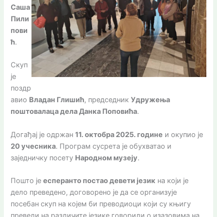
Саша
Пили
пови
ћ
.
Скуп
је
поздр
авио
Владан Глишић
, председник
Удружења
поштовалаца дела Данка Поповића
.
Догађај је одржан
11. октобра 2025. године
и окупио је
20 учесника
. Програм сусрета је обухватао и
заједничку посету
Народном музеју
.
Пошто је
есперанто постао девети језик
на који је
дело преведено, договорено је да се организује
посебан скуп на којем би преводиоци који су књигу
превели на различите језике говорили о изазовима на