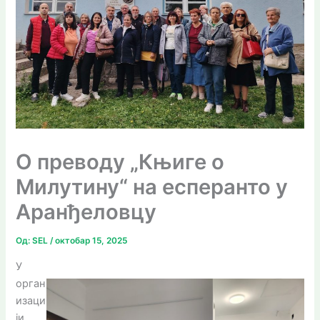
О преводу „Књиге о
Милутину“ на есперанто у
Аранђеловцу
Од:
SEL
/
октобар 15, 2025
У
орган
изаци
ји