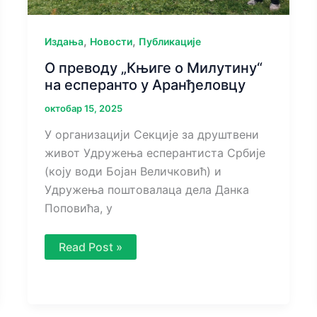
,
,
Издања
Новости
Публикације
О преводу „Књиге о Милутину“
на есперанто у Аранђеловцу
октобар 15, 2025
У организацији Секције за друштвени
живот Удружења есперантиста Србије
(коју води Бојан Величковић) и
Удружења поштовалаца дела Данка
Поповића, у
О
Read Post »
преводу
„Књиге
о
Милутину“
на
есперанто