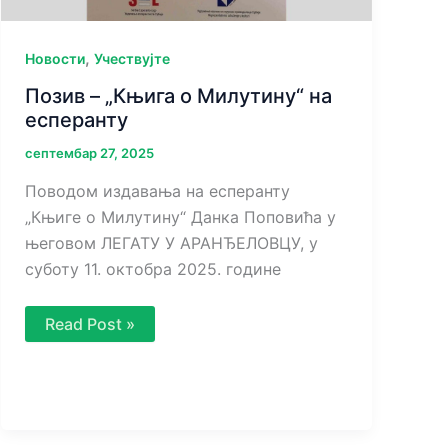
,
Новости
Учествујте
Позив – „Књига о Милутину“ на
есперанту
септембар 27, 2025
Поводом издавања на есперанту
„Књиге о Милутину“ Данка Поповића у
његовом ЛЕГАТУ У АРАНЂЕЛОВЦУ, у
суботу 11. октобра 2025. године
Позив
Read Post »
–
„Књига
о
Милутину“
на
есперанту