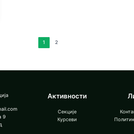
1
2
ција
Активности
Л
ail.com
Секције
Конта
а 9
Курсеви
Политик
д