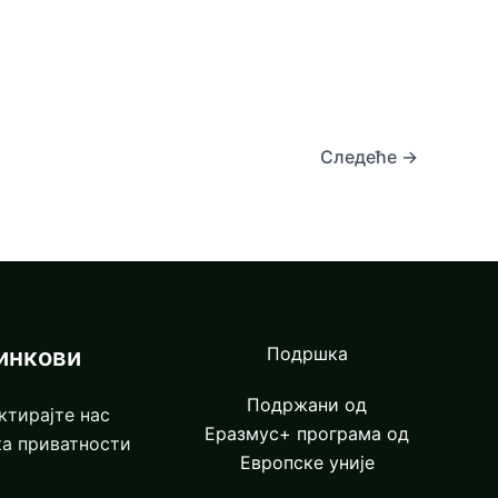
Следеће
→
инкови
Подршка
Подржани од
ктирајте нас
Еразмус+ програма од
а приватности
Европске уније