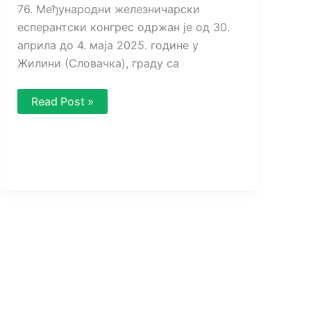
76. Међународни железничарски
есперантски конгрес одржан је од 30.
априла до 4. маја 2025. године у
Жилини (Словачка), граду са
76.
Read Post »
ИФК