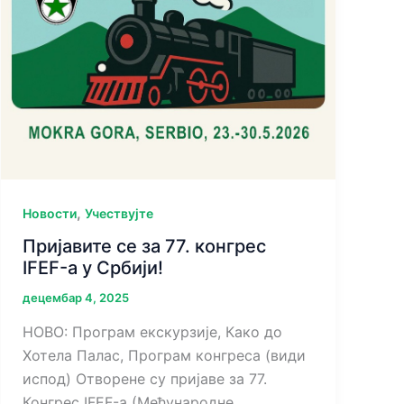
,
Новости
Учествујте
Пријавите се за 77. конгрес
IFEF-а у Србији!
децембар 4, 2025
НОВО: Програм екскурзије, Како до
Хотела Палас, Програм конгреса (види
испод) Отворене су пријаве за 77.
Конгрес IFEF-а (Међународне