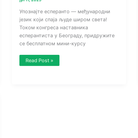
Упознајте есперанто — међународни
језик који спаја људе широм света!
Током конгреса наставника
есперантиста у Београду, придружите
се бесплатном мини-курсу
Бесплатан
Read Post »
мини-
курс
есперанта
у
Београду