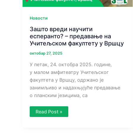
Новости
Зашто вреди научити
есперанто? – предавање на
Учитељском факултету у Вршцу
октобар 27, 2025
У петак, 24. октобра 2025. године,
у малом амфитеатру Учитељског
факултета у Вршцу, одржано је
занимљиво и надахњујуће предавање
о планским језицима, са
Зашто
Read Post »
вреди
научити
есперанто?
–