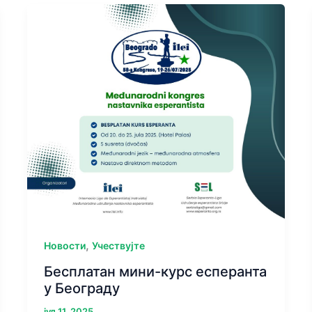
у
Аранђеловцу
,
Новости
Учествујте
Бесплатан мини-курс есперанта
у Београду
јул 11, 2025