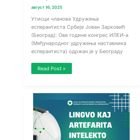
август 16, 2025
Утисци чланова Удружења
есперантиста Србије Јован Зарковић
(Београд): Ове године конгрес ИЛЕИ-а
(Међународног удружења наставника
есперантиста) одржан је у Београду
Наши
Read Post »
утисци
о
Међународном
конгресу
наставника
есперантиста