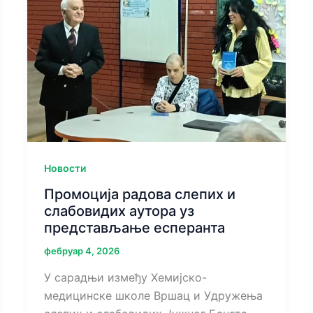
Новости
Промоција радова слепих и
слабовидих аутора уз
представљање есперанта
фебруар 4, 2026
У сарадњи између Хемијско-
медицинске школе Вршац и Удружења