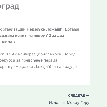
оград
 организацији
Недељке Ложајић
. Догађај
држала испит на нивоу А2 за два
андидата.
испите А2 конверзационог курса. Поред
конкурса за превођење песама,
ранту (Недељка Ложајић), и на крају је
СЛЕДЕЋЕ
Излет на Мокру Гору