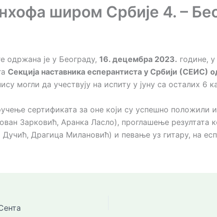
хофа широм Србије 4. – Бе
е одржана је у Београду,
16. децембра 2023.
године, у
га
Секција наставника есперантиста у Србији (СЕИС) о
ису могли да учествују на испиту у јуну са осталих 6 к
ручење сертификата за оне који су успешно положили 
Јован Зарковић, Аранка Ласло), проглашење резултата 
Дучић, Драгица Милановић) и певање уз гитару, на еспе
Сента