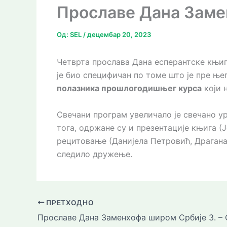
Прославе Дана Замен
Од:
SEL
/
децембар 20, 2023
Четврта прослава Дана есперантске књиг
је био специфичан по томе што је пре ње
полазника прошлогодишњег курса
који н
Свечани програм увеличало је свечано у
тога, одржане су и презентације књига (
рецитовање (Данијела Петровић, Драгана 
следило дружење.
ПРЕТХОДНО
Прославе Дана Заменхофа широм Србије 3. – 