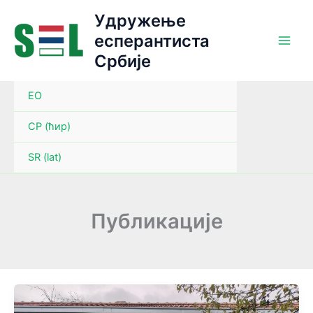
Пређи
Удружење
на
eсперантиста
садржај
Србије
EO
СР (ћир)
SR (lat)
Публикације