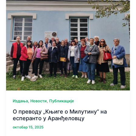
,
,
Издања
Новости
Публикације
О преводу „Књиге о Милутину“ на
есперанто у Аранђеловцу
октобар 15, 2025