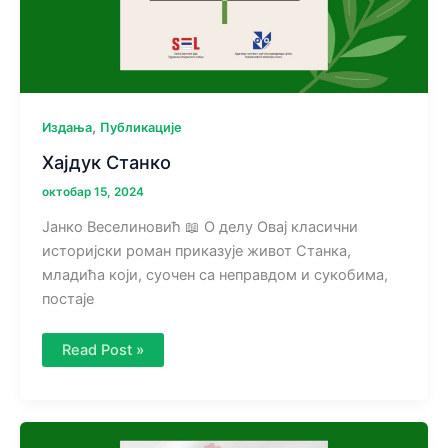
,
Издања
Публикације
Хајдук Станко
октобар 15, 2024
Јанко Веселиновић 📖 О делу Овај класични
историјски роман приказује живот Станка,
младића који, суочен са неправдом и сукобима,
постаје
Хајдук
Read Post »
Станко