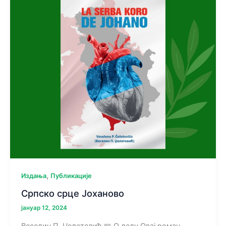
,
Издања
Публикације
Српско срце Јоханово
јануар 12, 2024
Веселин П. Џелетовић 📖 О делу Овај роман