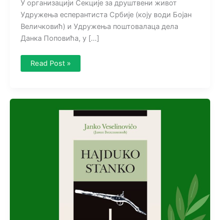
У организацији Секције за друштвени живот
Удружења есперантиста Србије (коју води Бојан
Величковић) и Удружења поштовалаца дела
Данка Поповића, у […]
О
Read Post »
преводу
„Књиге
о
Милутину“
на
есперанто
у
Аранђеловцу