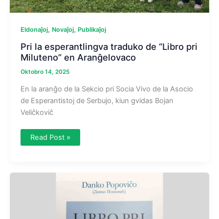
,
,
Eldonaĵoj
Novaĵoj
Publikaĵoj
Pri la esperantlingva traduko de “Libro pri
Miluteno” en Aranĝelovaco
Oktobro 14, 2025
En la aranĝo de la Sekcio pri Socia Vivo de la Asocio
de Esperantistoj de Serbujo, kiun gvidas Bojan
Veliĉkoviĉ
Pri
Read Post »
la
esperantlingva
traduko
de
“Libro
pri
Miluteno”
en
Aranĝelovaco