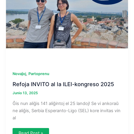
,
Novaĵoj
Partoprenu
Refoja INVITO al la ILEI-kongreso 2025
Junio 13, 2025
Ĝis nun aliĝis 141 aliĝintoj el 25 landoj! Se vi ankoraŭ
ne aliĝis, Serbia Esperanto-Ligo (SEL) kore invitas vin
al
Refoja
Read Post »