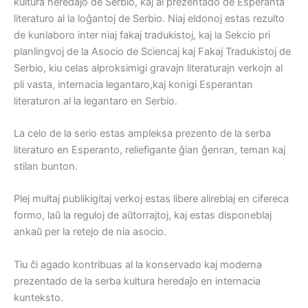
kultura heredaĵo de Serbio, kaj al prezentado de Esperanta
literaturo al la loĝantoj de Serbio. Niaj eldonoj estas rezulto
de kunlaboro inter niaj fakaj tradukistoj, kaj la Sekcio pri
planlingvoj de la Asocio de Sciencaj kaj Fakaj Tradukistoj de
Serbio, kiu celas alproksimigi gravajn literaturajn verkojn al
pli vasta, internacia legantaro,kaj konigi Esperantan
literaturon al la legantaro en Serbio.
La celo de la serio estas ampleksa prezento de la serba
literaturo en Esperanto, reliefigante ĝian ĝenran, teman kaj
stilan bunton.
Plej multaj publikigitaj verkoj estas libere alireblaj en cifereca
formo, laŭ la reguloj de aŭtorrajtoj, kaj estas disponeblaj
ankaŭ per la retejo de nia asocio.
Tiu ĉi agado kontribuas al la konservado kaj moderna
prezentado de la serba kultura heredaĵo en internacia
kunteksto.