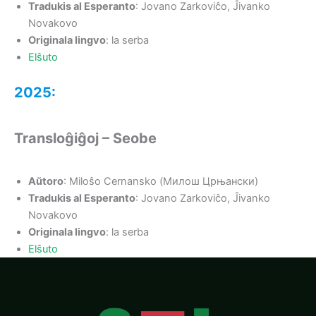
Tradukis al Esperanto
: Jovano Zarkoviĉo, Ĵivanko
Novakovo
Originala lingvo
: la serba
Elŝuto
2025:
Transloĝiĝoj – Seobe
Aŭtoro
: Miloŝo Cernansko (Милош Црњански)
Tradukis al Esperanto
: Jovano Zarkoviĉo, Ĵivanko
Novakovo
Originala lingvo
: la serba
Elŝuto