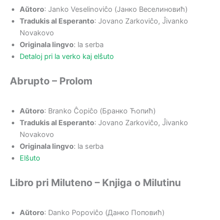
Aŭtoro
: Janko Veselinoviĉo (Јанко Веселиновић)
Tradukis al Esperanto
: Jovano Zarkoviĉo, Ĵivanko
Novakovo
Originala lingvo
: la serba
Detaloj pri la verko kaj elŝuto
Abrupto – Prolom
Aŭtoro
: Branko Ĉopiĉo (Бранко Ћопић)
Tradukis al Esperanto
: Jovano Zarkoviĉo, Ĵivanko
Novakovo
Originala lingvo
: la serba
Elŝuto
Libro pri Miluteno – Knjiga o Milutinu
Aŭtoro
: Danko Popoviĉo (Данко Поповић)