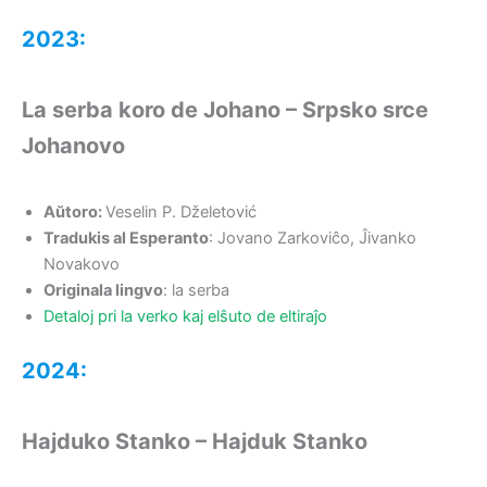
2023:
La serba koro de Johano
–
Srpsko srce
Johanovo
Aŭtoro
:
Veselin P. Dželetović
Tradukis al Esperant
o
: Jovano Zarkoviĉo, Ĵivanko
Novakovo
Originala lingvo
: la serba
Detaloj pri la verko kaj elŝuto de eltiraĵo
2024:
Hajduko Stanko
–
Hajduk Stanko